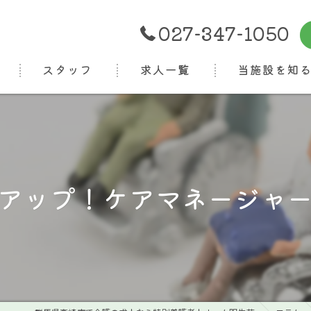
027-347-1050
スタッフ
求人一覧
当施設を知
正社員
パート
介護福祉士
アップ！ケアマネージャ
ケアマネ
看護師