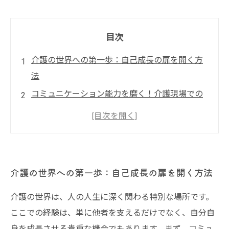
目次
介護の世界への第一歩：自己成長の扉を開く方
法
コミュニケーション能力を磨く！介護現場での
実践法
問題解決力を高めるための介護の挑戦
他者への共感力を育む：介護を通じた心の成長
挑戦をチャンスに変える！介護職での成長のス
介護の世界への第一歩：自己成長の扉を開く方法
トーリー
介護の世界は、人の人生に深く関わる特別な場所です。
専門家に学ぶ、介護職における自己成長の秘訣
ここでの経験は、単に他者を支えるだけでなく、自分自
充実した介護の世界で見つける、より良い自分
身を成長させる貴重な機会でもあります。まず、コミュ