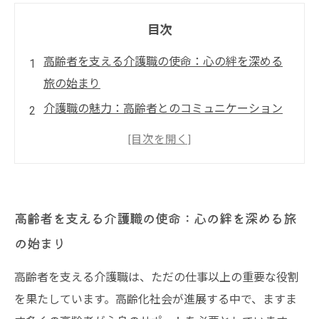
目次
高齢者を支える介護職の使命：心の絆を深める
旅の始まり
介護職の魅力：高齢者とのコミュニケーション
が生む信頼感
心身の支援だけじゃない！介護職がもたらす生
活の質の向上
感謝の言葉と笑顔が日々の力に：介護職のやり
高齢者を支える介護職の使命：心の絆を深める旅
がいとは
の始まり
キャリア形成の可能性：専門性を高める介護職
の未来
高齢者を支える介護職は、ただの仕事以上の重要な役割
高齢者支援の社会的役割：介護業界が直面する
を果たしています。高齢化社会が進展する中で、ますま
現実とは