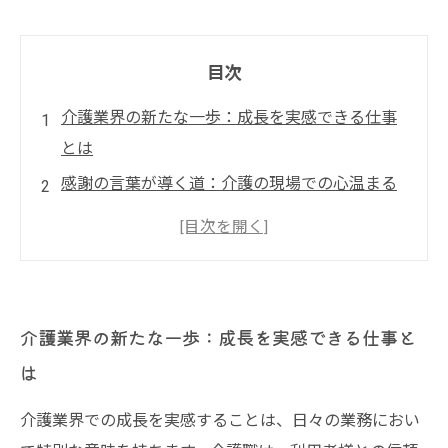
目次
介護業界の新たな一歩：成長を実感できる仕事
とは
感謝の言葉が導く道：介護の現場での心温まる
エピソード
利用者様との絆が生む笑顔：介護職の魅力とは
成長を支えるサポート：仲間との協力と感動の
瞬間
介護業界の新たな一歩：成長を実感できる仕事と
介護業界の未来：笑顔を増やす新たな挑戦
は
介護職に必要な心構え：成長を育む姿勢とは
介護業界での成長を実感することは、日々の業務におい
介護の仕事で得たもの：笑顔と共に歩んだ成長