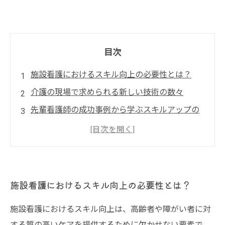
目次
施設看護におけるスキル向上の必要性とは？
介護の現場で求められる新しい技術の数々
先輩看護師の成功事例から学ぶスキルアップの
秘訣
実践的なトレーニング方法とその効果
利用者様の生活の質を向上させるためにできる
こと
施設看護におけるスキル向上の必要性とは？
専門家のアドバイスを堅実に実行する方法
施設看護におけるスキル向上は、高齢者や障がい者に対
施設看護の未来を見据えたスキル向上のステッ
する質の高いケアを提供するために欠かせない要素で