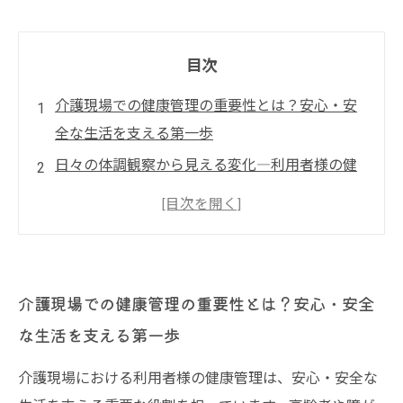
目次
介護現場での健康管理の重要性とは？安心・安
全な生活を支える第一歩
日々の体調観察から見える変化―利用者様の健
康を見守る具体的な方法
記録とチームケアの力で実現する質の高い介護
サービスの提供
食事・運動・服薬管理のポイントを押さえて健
介護現場での健康管理の重要性とは？安心・安全
康リスクを未然に防ぐ
な生活を支える第一歩
最新ツール活用で進化する健康管理―介護現場
のより良い未来へ
介護現場における利用者様の健康管理は、安心・安全な
介護現場で実践できる利用者様の健康管理法ま