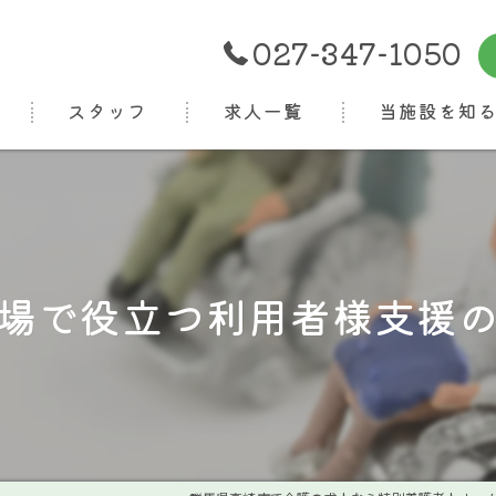
027-347-1050
スタッフ
求人一覧
当施設を知
正社員
パート
介護福祉士
場で役立つ利用者様支援
ケアマネ
看護師