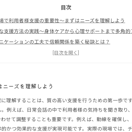
目次
場で利用者様支援の重要性〜まずはニーズを理解しよう
な支援方法の実践〜身体ケアから心理サポートまで多角的
ニケーションの工夫で信頼関係を築く秘訣とは？
境の調整がもたらす効果〜利用者様のQOL向上のポイント
術と事例に学ぶ！現場で役立つ即戦力の支援策まとめ
場で役立つ利用者様支援の具体策を体系的に解説
ら実践できる！利用者様に寄り添う支援方法の全体像
はニーズを理解しよう
確に理解することは、質の高い支援を行うための第一歩で
ん。例えば、日常会話の中で利用者様の気持ちを聞き取り
合わせて調整することも重要です。例えば、動線を確保し
率的かつ効果的な支援が実現可能です。実際の現場では、