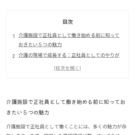
目次
介護施設で正社員として働き始める前に知って
おきたい５つの魅力
介護の現場で成長する：正社員としてのやりが
いとスキルアップの実例
チームで支え合う介護施設の毎日：協力しなが
ら築く働きやすい環境
利用者様の笑顔とありがとうに支えられて：介
介護施設で正社員として働き始める前に知ってお
護正社員のやりがいとは
きたい５つの魅力
安定した雇用と充実の研修制度があなたの未来
を変える：介護施設正社員の魅力まとめ
介護施設で正社員として働くことには、多くの魅力が存
今注目の介護施設求人：正社員募集の背景と求