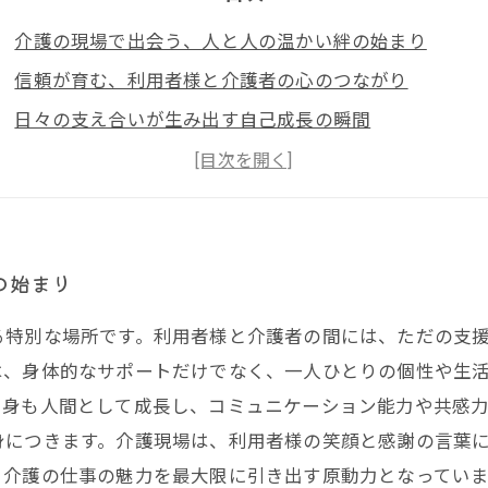
介護の現場で出会う、人と人の温かい絆の始まり
信頼が育む、利用者様と介護者の心のつながり
日々の支え合いが生み出す自己成長の瞬間
介護を通じて学ぶ、寄り添う心と思いやりの深さ
絆と成長が織りなす、介護現場での感動ストーリーの結
介護現場で輝く人間力〜絆が導く新たな自己発見〜
未来を支える介護の力〜絆と成長が作る温かな社会〜
の始まり
る特別な場所です。利用者様と介護者の間には、ただの支
は、身体的なサポートだけでなく、一人ひとりの個性や生
自身も人間として成長し、コミュニケーション能力や共感
身につきます。介護現場は、利用者様の笑顔と感謝の言葉
、介護の仕事の魅力を最大限に引き出す原動力となっていま