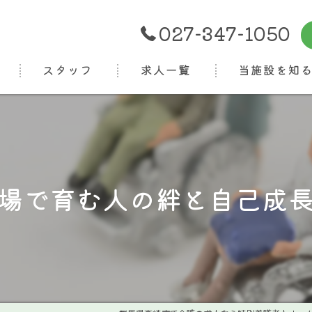
027-347-1050
スタッフ
求人一覧
当施設を知
正社員
パート
介護福祉士
場で育む人の絆と自己成
ケアマネ
看護師