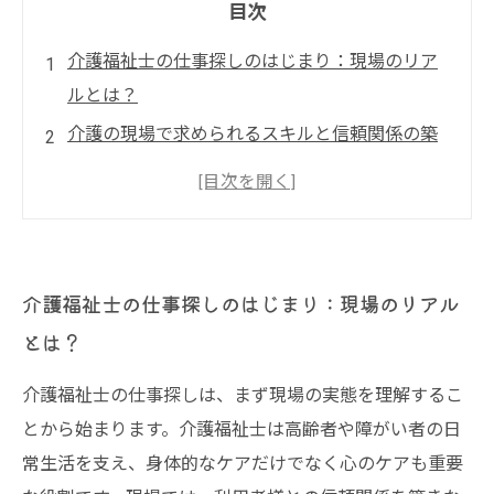
目次
介護福祉士の仕事探しのはじまり：現場のリア
ルとは？
介護の現場で求められるスキルと信頼関係の築
き方
利用者との絆が生まれる瞬間：介護福祉士のや
りがい
理想の職場を見つけるためのポイントとキャリ
介護福祉士の仕事探しのはじまり：現場のリアル
アパス
とは？
介護福祉士として安心して働くために知ってお
きたいこと
介護福祉士の仕事探しは、まず現場の実態を理解するこ
介護福祉士の求人情報の見方と仕事探しのコツ
とから始まります。介護福祉士は高齢者や障がい者の日
常生活を支え、身体的なケアだけでなく心のケアも重要
介護福祉士の魅力総まとめ：仕事の意義と未来