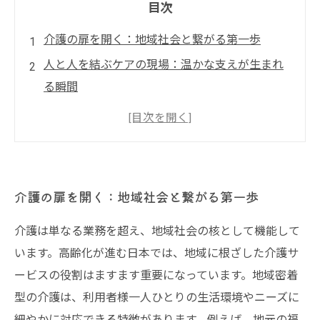
目次
介護の扉を開く：地域社会と繋がる第一歩
人と人を結ぶケアの現場：温かな支えが生まれ
る瞬間
地域に根ざした介護がもたらす変化と成長の物
語
未来へ繋ぐ介護の力：世代を超えた絆の創造
安心の暮らしを支える介護の魅力：地域と共に
介護の扉を開く：地域社会と繋がる第一歩
歩むこれから
介護は単なる業務を超え、地域社会の核として機能して
介護の社会的意義とは？今知っておきたい重要
います。高齢化が進む日本では、地域に根ざした介護サ
ポイント
ービスの役割はますます重要になっています。地域密着
これからの介護を考える：地域と未来を結ぶ新
型の介護は、利用者様一人ひとりの生活環境やニーズに
たな挑戦
細やかに対応できる特徴があります。例えば、地元の福