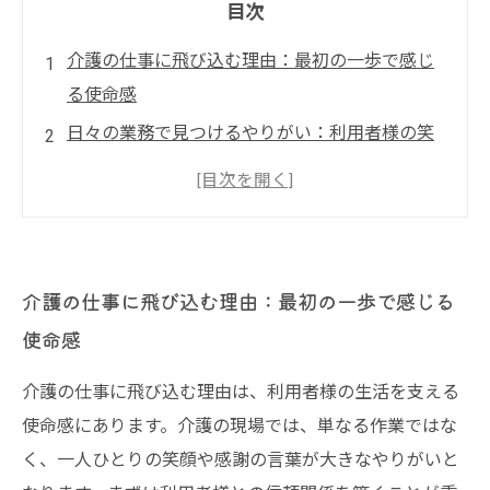
目次
介護の仕事に飛び込む理由：最初の一歩で感じ
る使命感
日々の業務で見つけるやりがい：利用者様の笑
顔が教えてくれたこと
コミュニケーションの工夫で変わる関係性：心
が通うケアの秘訣
専門性を高め成長を実感する過程：挑戦と学び
介護の仕事に飛び込む理由：最初の一歩で感じる
の連続
使命感
達成感と自己成長を味わう介護の未来：やりが
いが開く新たな道
介護の仕事に飛び込む理由は、利用者様の生活を支える
介護現場で役立つ実践的仕事術とは？効率と質
使命感にあります。介護の現場では、単なる作業ではな
を両立させるポイント
く、一人ひとりの笑顔や感謝の言葉が大きなやりがいと